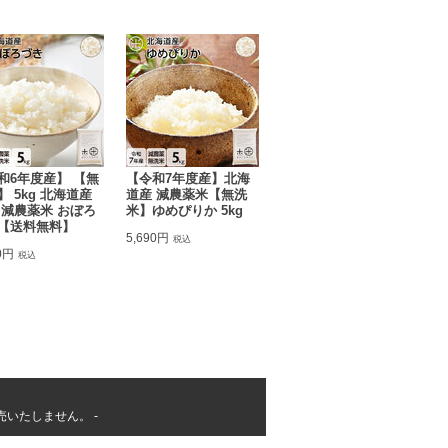
和6年度産】 【無
【令和7年度産】北海
】 5kg 北海道産
道産 減農薬米【無洗
 減農薬米 おぼろ
米】ゆめぴりか 5kg
【送料無料】
5,690円
税込
0円
税込
いたしません。 -