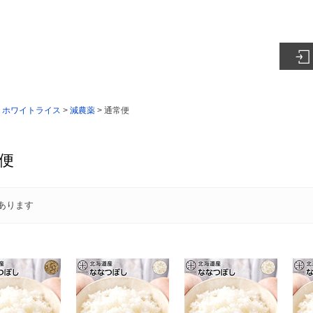
>
ホワイトライス
>
減農薬
> 通常便
便
あります