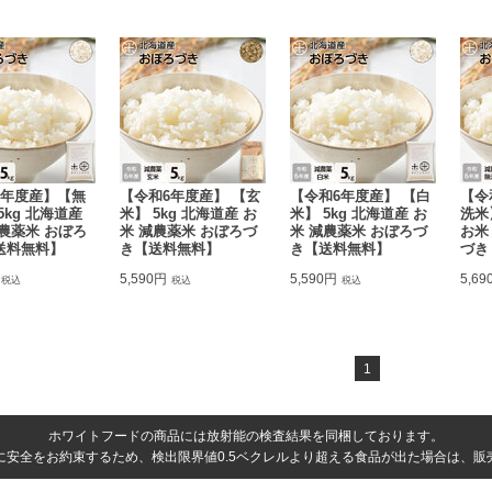
7年度産】【無
【令和6年度産】 【玄
【令和6年度産】 【白
【令
5kg 北海道産
米】 5kg 北海道産 お
米】 5kg 北海道産 お
洗米
農薬米 おぼろ
米 減農薬米 おぼろづ
米 減農薬米 おぼろづ
お米
送料無料】
き【送料無料】
き【送料無料】
づき
5,590円
5,590円
5,69
税込
税込
税込
1
ホワイトフードの商品には放射能の検査結果を同梱しております。
まに安全をお約束するため、検出限界値0.5ベクレルより超える食品が出た場合は、販売