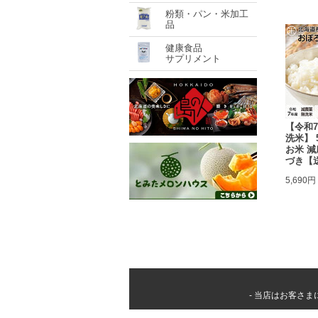
粉類・パン・米加工
品
健康食品
サプリメント
【令和
洗米】 
お米 減
づき【
5,690円
- 当店はお客さ