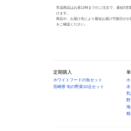
常温商品はお昼12時までのご注文で、最短5営
けます。
商品や、お届け先により最短お届け可能日がが
をご確認ください。
定期購入
単
ホワイトフードの魚セット
ホ
宮崎県 旬の野菜10点セット
水
乳
野
海
精