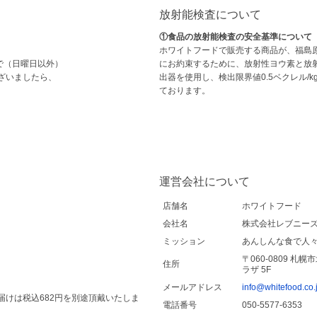
放射能検査について
①食品の放射能検査の安全基準について
ホワイトフードで販売する商品が、福島
で（日曜日以外）
にお約束するために、放射性ヨウ素と放
ざいましたら、
出器を使用し、検出限界値0.5ベクレル/
ております。
運営会社について
店舗名
ホワイトフード
会社名
株式会社レブニー
ミッション
あんしんな食で人
〒060-0809 札
住所
ラザ 5F
メールアドレス
info@whitefood.co.
けは税込682円を別途頂戴いたしま
電話番号
050-5577-6353