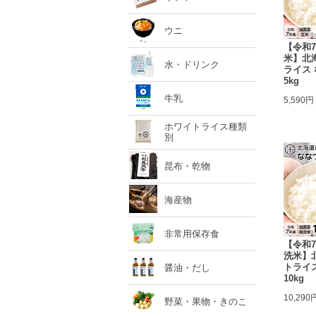
ウニ
【令和
米】北
水・ドリンク
ライス
5kg
牛乳
5,590円
ホワイトライス種類
別
昆布・乾物
海産物
非常用保存食
【令和
洗米】
トライ
醤油・だし
10kg
10,290
野菜・果物・きのこ