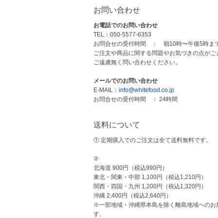
お問い合わせ
お電話でのお問い合わせ
TEL：050-5577-6353
お問合せの受付時間 ： 朝10時〜午後5時ま
ご注文や商品に関する問題やお気づきの点がご
ご遠慮無く問い合わせください。
メールでのお問い合わせ
E-MAIL：
info@whitefood.co.jp
お問合せの受付時間 ： 24時間
送料について
① 定期購入でのご注文は全て送料無料です。
②
北海道 900円（税込990円）
東北・関東・中部 1,100円（税込1,210円）
関西・四国・九州 1,200円（税込1,320円）
沖縄 2,400円（税込2,640円）
※一部地域・沖縄県本島を除く離島地域へのお届
す。