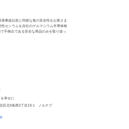
原発事故以前と同様な食の安全性をお客さま
射性セシウムを自社のゲルマニウム半導体検
kgで不検出である安全な商品のみを取り扱っ
ズ
々を幸せに
幌市北区北9条西3丁目19-1 ノルテプ
jp