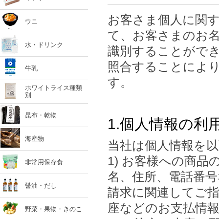
お客さま個人に関す
ウニ
て、お客さまのお
水・ドリンク
識別することがで
照合することによ
牛乳
す。
ホワイトライス種類
別
昆布・乾物
1.個人情報の利
海産物
当社は個人情報を
1) お客様への商
非常用保存食
名、住所、電話番号
醤油・だし
請求に関連してご
座などのお支払情
野菜・果物・きのこ