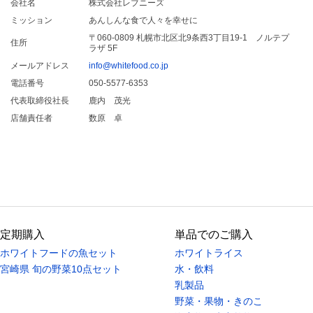
会社名
株式会社レブニーズ
ミッション
あんしんな食で人々を幸せに
〒060-0809 札幌市北区北9条西3丁目19-1 ノルテプ
住所
ラザ 5F
メールアドレス
info@whitefood.co.jp
電話番号
050-5577-6353
代表取締役社長
鹿内 茂光
店舗責任者
数原 卓
定期購入
単品でのご購入
ホワイトフードの魚セット
ホワイトライス
宮崎県 旬の野菜10点セット
水・飲料
乳製品
野菜・果物・きのこ