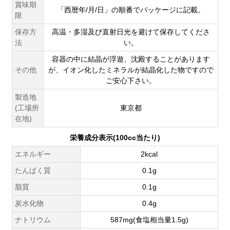
賞味期
「西暦年/月/日」の順番でパッケージに記載。
限
保存方
高温・多湿及び直射日光を避けて保存してくださ
法
い。
容器の中に結晶が浮遊、沈殿することがあります
その他
が、イオン化したミネラルが結晶化した物ですので
ご安心下さい。
製造地
(工場所
東京都
在地)
栄養成分表示(100cc当たり)
エネルギー
2kcal
たんぱく質
0.1g
脂質
0.1g
炭水化物
0.4g
ナトリウム
587mg(食塩相当量1.5g)