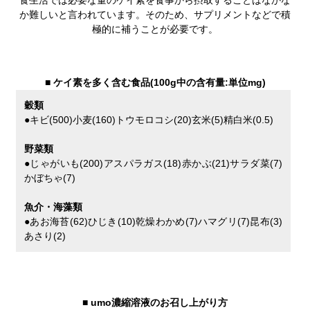
か難しいと言われています。そのため、サプリメントなどで積
極的に補うことが必要です。
■
ケイ素を多く含む食品(100g中の含有量:単位mg)
穀類
●キビ(500)小麦(160)トウモロコシ(20)玄米(5)精白米(0.5)
野菜類
●じゃがいも(200)アスパラガス(18)赤かぶ(21)サラダ菜(7)
かぼちゃ(7)
魚介・海藻類
●あお海苔(62)ひじき(10)乾燥わかめ(7)ハマグリ(7)昆布(3)
あさり(2)
■
umo濃縮溶液のお召し上がり方