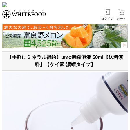
ログイン
カート
【手軽にミネラル補給】umo濃縮溶液 50ml【送料無
料】【ケイ素 濃縮タイプ】