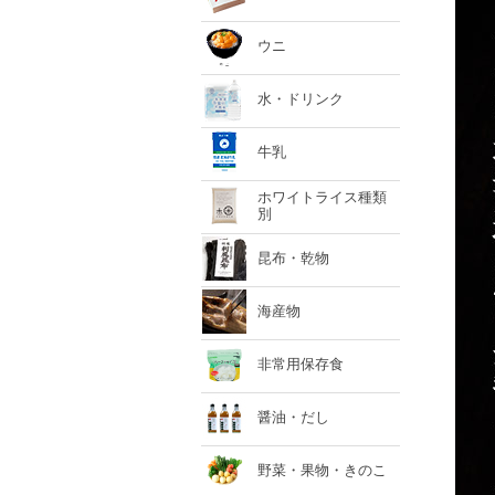
ウニ
水・ドリンク
牛乳
ホワイトライス種類
別
昆布・乾物
海産物
非常用保存食
醤油・だし
野菜・果物・きのこ