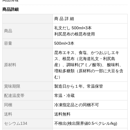
商品詳細
商 品 詳 細
礼文だし 500ml×3本
商品
利尻昆布の根昆布使用
容量
500ml×3本
昆布エキス、食塩、かつおぶしエキ
ス、根昆布（北海道礼文・利尻島
原材料
産）、調味料(アミノ酸等)、 酸味料、
増粘多糖類（原材料の一部に大豆を含
む）
賞味期限
製造日から１年。常温保管
配達温度帯
常温・冷蔵
同梱
冷凍指定品との同梱不可
送料
送料無料
セシウム134
不検出(検出限界値0.5ベクレル/kg)