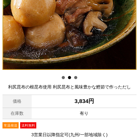
利尻昆布の根昆布使用 利尻昆布と風味豊かな鰹節で作っただし
3,834円
価格
在庫数
有り
常温発送
送料無料
3営業日以降指定可(九州/一部地域除く)