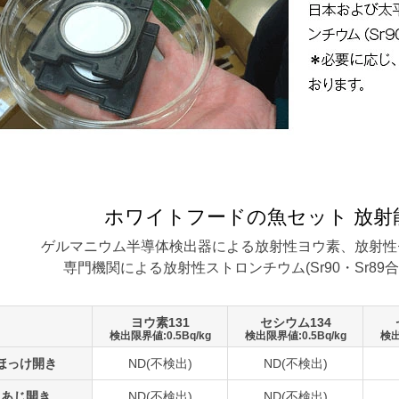
ホワイトフードの魚セット 放射
ゲルマニウム半導体検出器による放射性ヨウ素、放射性
専門機関による放射性ストロンチウム(Sr90・Sr89
ヨウ素131
セシウム134
検出限界値:0.5Bq/kg
検出限界値:0.5Bq/kg
検出
ほっけ開き
ND(不検出)
ND(不検出)
あじ開き
ND(不検出)
ND(不検出)