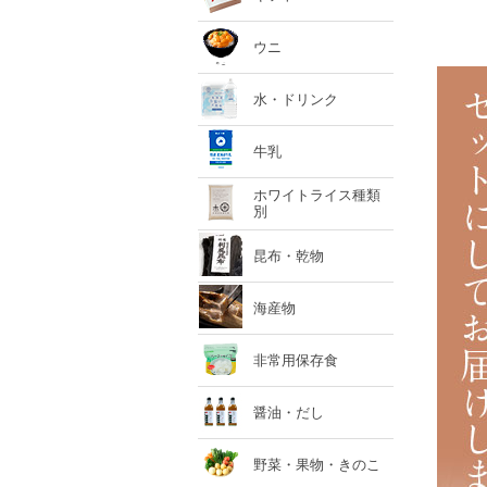
ウニ
水・ドリンク
牛乳
ホワイトライス種類
別
昆布・乾物
海産物
非常用保存食
醤油・だし
野菜・果物・きのこ