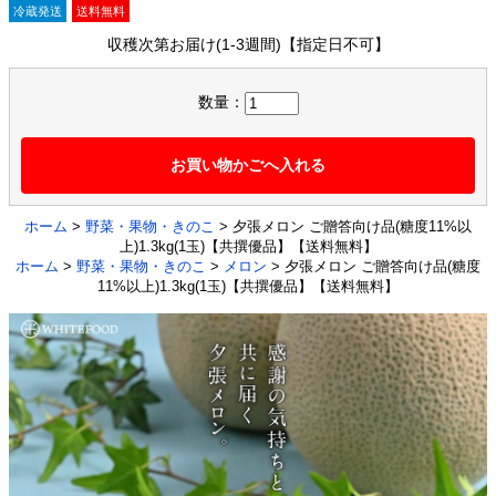
冷蔵発送
送料無料
収穫次第お届け(1-3週間)【指定日不可】
数量：
お買い物かごへ入れる
ホーム
>
野菜・果物・きのこ
> 夕張メロン ご贈答向け品(糖度11%以
上)1.3kg(1玉)【共撰優品】【送料無料】
ホーム
>
野菜・果物・きのこ
>
メロン
> 夕張メロン ご贈答向け品(糖度
11%以上)1.3kg(1玉)【共撰優品】【送料無料】