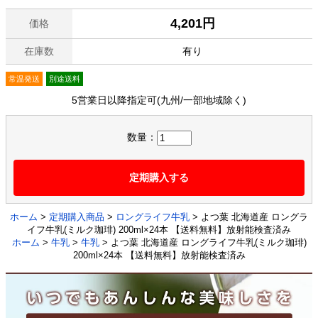
4,201円
価格
在庫数
有り
常温発送
別途送料
5営業日以降指定可(九州/一部地域除く)
数量：
定期購入する
ホーム
>
定期購入商品
>
ロングライフ牛乳
> よつ葉 北海道産 ロングラ
イフ牛乳(ミルク珈琲) 200ml×24本 【送料無料】放射能検査済み
ホーム
>
牛乳
>
牛乳
> よつ葉 北海道産 ロングライフ牛乳(ミルク珈琲)
200ml×24本 【送料無料】放射能検査済み