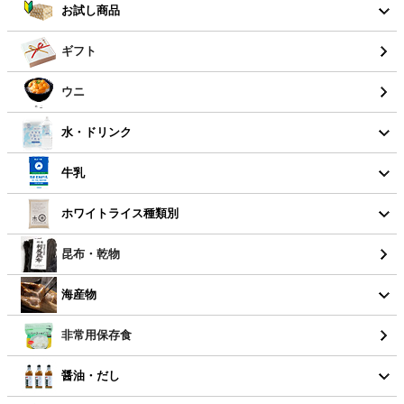
お試し商品
ギフト
ウニ
水・ドリンク
牛乳
ホワイトライス種類別
昆布・乾物
海産物
非常用保存食
醤油・だし