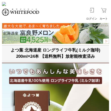
ログイン
カート
よつ葉 北海道産 ロングライフ牛乳(ミルク珈琲)
200ml×24本 【送料無料】放射能検査済み