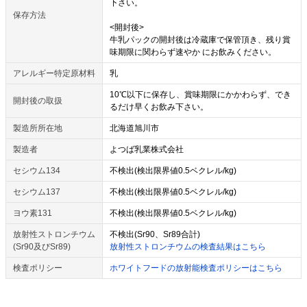
下さい。
保存方法
<開封後>
牛乳パックの開封後は冷蔵庫で保管頂き、残り賞
味期限に関わらず速やか にお飲みください。
アレルギー特定原材料
乳
10℃以下に保存し、賞味期限にかかわらず、でき
開封後の取扱
るだけ早くお飲み下さい。
製造所所在地
北海道旭川市
製造者
よつば乳業株式会社
セシウム134
不検出(検出限界値0.5ベクレル/kg)
セシウム137
不検出(検出限界値0.5ベクレル/kg)
ヨウ素131
不検出(検出限界値0.5ベクレル/kg)
放射性ストロンチウム
不検出(Sr90、Sr89合計)
(Sr90及びSr89)
放射性ストロンチウムの検査結果はこちら
検査ポリシー
ホワイトフードの放射能検査ポリシーはこちら