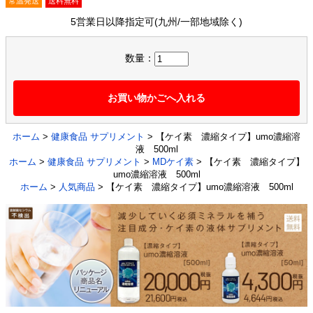
常温発送
送料無料
5営業日以降指定可(九州/一部地域除く)
数量：
お買い物かごへ入れる
ホーム
>
健康食品 サプリメント
> 【ケイ素 濃縮タイプ】umo濃縮溶
液 500ml
ホーム
>
健康食品 サプリメント
>
MDケイ素
> 【ケイ素 濃縮タイプ】
umo濃縮溶液 500ml
ホーム
>
人気商品
> 【ケイ素 濃縮タイプ】umo濃縮溶液 500ml