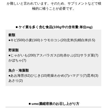
か難しいと言われています。そのため、サプリメントなどで積
極的に補うことが必要です。
■
ケイ素を多く含む食品(100g中の含有量:単位mg)
穀類
●キビ(500)小麦(160)トウモロコシ(20)玄米(5)精白米(0.5)
野菜類
●じゃがいも(200)アスパラガス(18)赤かぶ(21)サラダ菜(7)
かぼちゃ(7)
魚介・海藻類
●あお海苔(62)ひじき(10)乾燥わかめ(7)ハマグリ(7)昆布(3)
あさり(2)
■
umo濃縮溶液のお召し上がり方