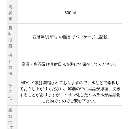
内
容
500ml
量
賞
味
「西暦年/月/日」の順番でパッケージに記載。
期
限
保
存
高温・多湿及び直射日光を避けて保存してください。
方
法
MDケイ素は濃縮されておりますので、水などで希釈し
そ
てお召し上がりください。容器の中に結晶が浮遊、沈殿
の
することがありますが、イオン化したミネラルが結晶化
他
した物ですのでご安心下さい。
製
造
地
(工