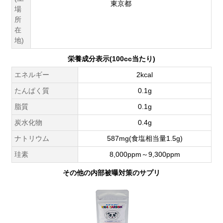
東京都
場
所
在
地)
栄養成分表示(100cc当たり)
エネルギー
2kcal
たんぱく質
0.1g
脂質
0.1g
炭水化物
0.4g
ナトリウム
587mg(食塩相当量1.5g)
珪素
8,000ppm～9,300ppm
その他の内部被曝対策のサプリ